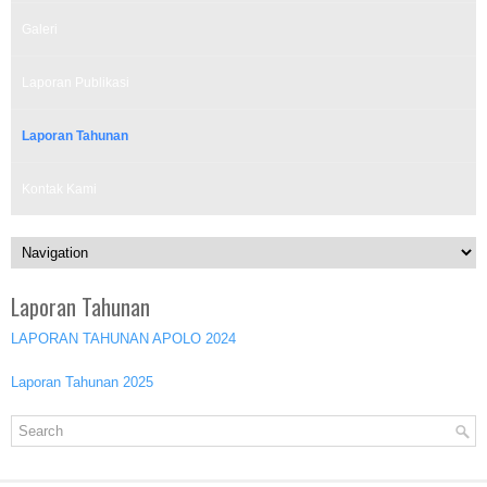
Galeri
Laporan Publikasi
Laporan Tahunan
Kontak Kami
Laporan Tahunan
LAPORAN TAHUNAN APOLO 2024
Laporan Tahunan 2025