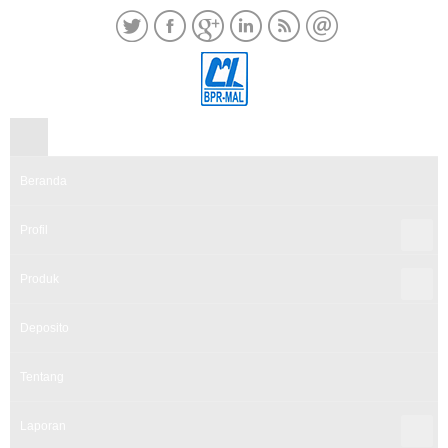
Beranda
Profil
Produk
Deposito
Tentang
Laporan